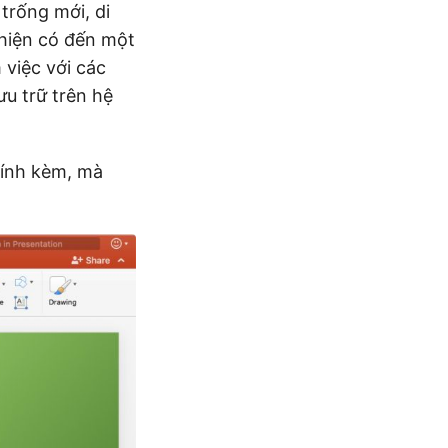
trống mới, di
e hiện có đến một
m việc với các
ưu trữ trên hệ
đính kèm, mà