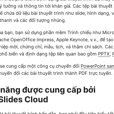
ý tưởng và thông tin tới khán giả. Các tệp bài thuyết 
 chứa dữ liệu bài thuyết trình như slide, hình dạng, 
 thanh và các đối tượng nhúng.
ủa bạn, bạn sử dụng phần mềm Trình chiếu như Micro
che OpenOffice Impress, Apple Keynote, v.v., để tạo 
 thiệp mời, chứng chỉ, mẫu, lịch, và thậm chí sách. C
 phổ biến và định dạng tệp liên quan bao gồm
PPTX
,
ose cung cấp một công cụ chuyển đổi
PowerPoint san
uyển đổi các bài thuyết trình thành PDF trực tuyến.
 năng được cung cấp bởi
Slides Cloud
 bài thuyết trình hấp dẫn, bạn phải đầu tiên hiểu tấ