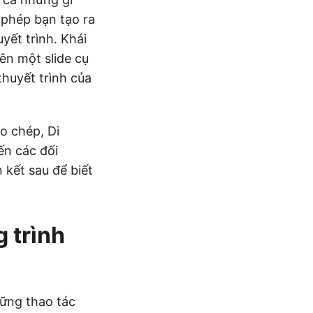
 phép bạn tạo ra
yết trình. Khái
rên một slide cụ
thuyết trình của
o chép, Di
ến các đối
 kết sau để biết
 trình
hững thao tác