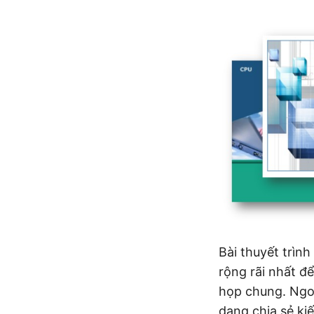
Bài thuyết trìn
rộng rãi nhất đ
họp chung. Ngoà
dạng chia sẻ ki