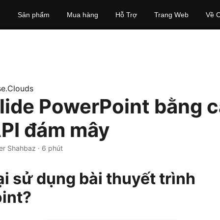
Sản phẩm
Mua hàng
Hỗ Trợ
Trang Web
Về C
e.Clouds
Slide PowerPoint bằng 
PI đám mây
er Shahbaz · 6 phút
ại sử dụng bài thuyết trình
int?