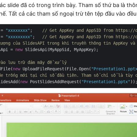
ác slide đã có trong trình bày. Tham số thứ ba là thô
hế. Tất cả các tham số ngoại trừ tên tệp đầu vào đều
 = 
"xxxxxxxx"
;    
// Get AppKey and AppSID from https://
 = 
"xxxxxxxxx"
;   
// Get AppKey and AppSID from https://
tượng của SlidesAPI trong khi truyền thông tin AppKey và
sApi = 
new
 SlidesApi(MyAppSid, MyAppKey);

vào lưu trữ đám mây để xử lý
dFile(
new
 UploadFileRequest(File.Open(
"Presentation1.ppt
de trống mới tại chỉ số đầu tiên. Tham số chỉ số là tùy 
lidesAdd(
new
 PostSlidesAddRequest(
"Presentation1.pptx"