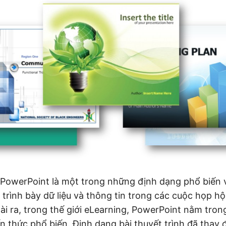
h PowerPoint là một trong những định dạng phổ biến
ể trình bày dữ liệu và thông tin trong các cuộc họp h
i ra, trong thế giới eLearning, PowerPoint nằm tro
ến thức phổ biến. Định dạng bài thuyết trình đã thay