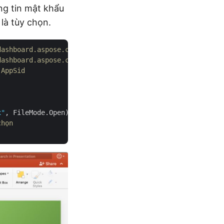
ng tin mật khẩu
 là tùy chọn.
dashboard.aspose.cloud/
dashboard.aspose.cloud/
 AppSid
x"
, FileMode.Open), 
"Presentation1.pptx"
, 
null
chọn