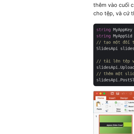
thêm vào cuối c
cho tệp, và cứ t
string
 MyAppKey
string
 MyAppSid
// tạo một đối 
SlidesApi slide
// tải lên tệp 
slidesApi.Uploa
// thêm một sli
slidesApi.PostS