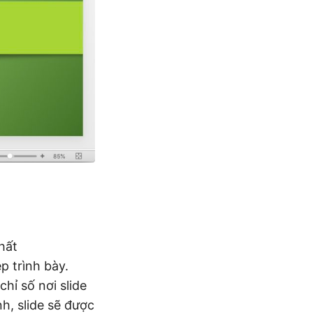
hất
p trình bày.
hỉ số nơi slide
h, slide sẽ được