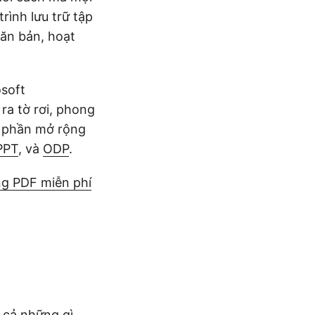
trình lưu trữ tập
văn bản, hoạt
soft
ra tờ rơi, phong
ác phần mở rộng
PPT
, và
ODP
.
g PDF miễn phí
t cả những gì