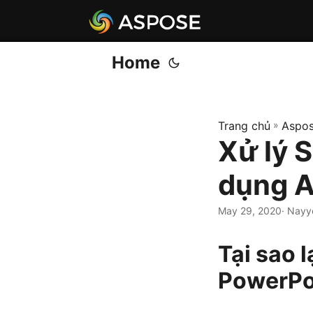
Home
Trang chủ
»
Aspos
Xử lý 
dụng A
May 29, 2020
· Nayy
Tại sao l
PowerPo