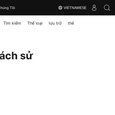
húng Tôi
VIETNAMESE
Tìm kiếm
Thể loại
lưu trữ
thẻ
cách sử