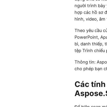
người trình bày 
hợp các hồ sơ để
hình, video, âm
Theo yêu cầu c
PowerPoint, Apa
bì, danh thiếp,
tệp Trình chiếu
Thông tin: Asp
cho phép bạn ch
Các tính
Aspose.
Để biên soạn một