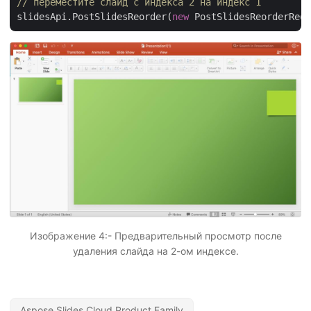
// переместите слайд с индекса 2 на индекс 1
slidesApi.PostSlidesReorder(
new
 PostSlidesReorderRequ
Изображение 4:- Предварительный просмотр после
удаления слайда на 2-ом индексе.
Aspose.Slides Cloud Product Family