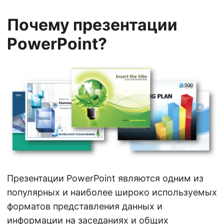
г
а
Почему презентации
ц
PowerPoint?
и
ю
Презентации PowerPoint являются одним из
популярных и наиболее широко используемых
форматов представления данных и
информации на заседаниях и общих