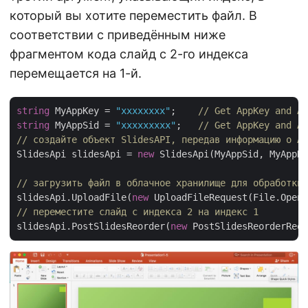
который вы хотите переместить файл. В
соответствии с приведённым ниже
фрагментом кода слайд с 2-го индекса
перемещается на 1-й.
string
 MyAppKey = 
"xxxxxxxx"
;    
// Get AppKey and Ap
string
 MyAppSid = 
"xxxxxxxxx"
;   
// Get AppKey and Ap
// создайте объект SlidesAPI, передав информацию о Ap
SlidesApi slidesApi = 
new
 SlidesApi(MyAppSid, MyAppKe
// загрузить файл в облачное хранилище для обработки
slidesApi.UploadFile(
new
 UploadFileRequest(File.Open(
// переместите слайд с индекса 2 на индекс 1
slidesApi.PostSlidesReorder(
new
 PostSlidesReorderRequ