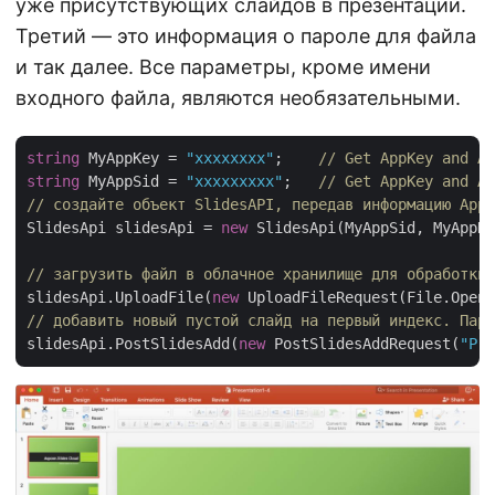
уже присутствующих слайдов в презентации.
Третий — это информация о пароле для файла
и так далее. Все параметры, кроме имени
входного файла, являются необязательными.
string
 MyAppKey = 
"xxxxxxxx"
;    
// Get AppKey and Ap
string
 MyAppSid = 
"xxxxxxxxx"
;   
// Get AppKey and Ap
// создайте объект SlidesAPI, передав информацию AppK
SlidesApi slidesApi = 
new
 SlidesApi(MyAppSid, MyAppKe
// загрузить файл в облачное хранилище для обработки
slidesApi.UploadFile(
new
 UploadFileRequest(File.Open(
// добавить новый пустой слайд на первый индекс. Пара
slidesApi.PostSlidesAdd(
new
 PostSlidesAddRequest(
"Pre