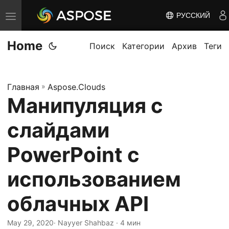
РУССКИЙ
П
е
Home
р
Поиск
Категории
Архив
Теги
е
к
Главная
»
Aspose.Clouds
л
Манипуляция с
ю
ч
слайдами
и
т
PowerPoint с
ь
использованием
н
а
облачных API
в
и
May 29, 2020
· Nayyer Shahbaz · 4 мин