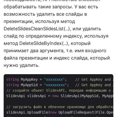
обрабатывать такие запросы. У вас есть
возможность удалить все слайды в
презентации, используя метод
DeleteSlidesCleanSlidesList(..), или удалить
слайд по определенному индексу, используя
метод DeleteSlideByIndex(..), который
принимает два аргумента, т.е. имя входного
файла презентации и индекс слайда, который
нужно удалить.
string
 MyAppKey = 
"xxxxxxxx"
;    
// Get AppKey and Ap
string
 MyAppSid = 
"xxxxxxxxx"
;   
// Get AppKey and Ap
// создайте объект SlidesAPI, передав информацию о Ap
SlidesApi slidesApi = 
new
 SlidesApi(MyAppSid, MyAppKe
// загрузить файл в облачное хранилище для обработки
slidesApi.UploadFile(
new
 UploadFileRequest(File.Open(