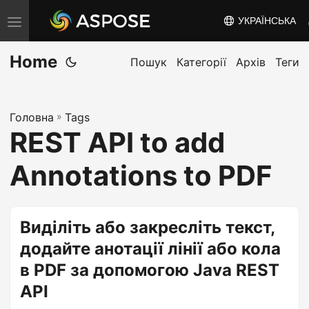
УКРАЇНСЬКА
T
o
Home
g
Пошук
Категорії
Архів
Теги
g
l
Головна
»
Tags
e
REST API to add
n
a
Annotations to PDF
v
i
g
Виділіть або закресліть текст,
a
додайте анотації лінії або кола
t
в PDF за допомогою Java REST
i
API
o