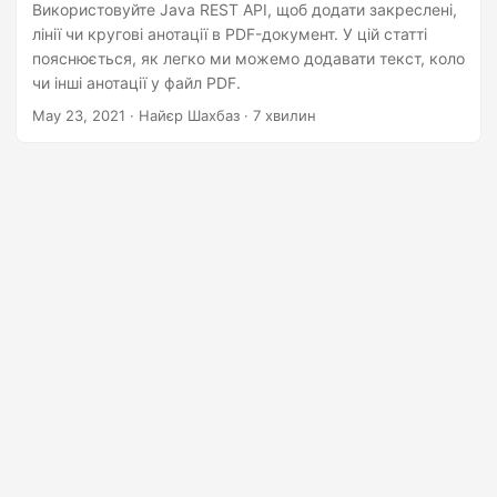
n
Використовуйте Java REST API, щоб додати закреслені,
лінії чи кругові анотації в PDF-документ. У цій статті
пояснюється, як легко ми можемо додавати текст, коло
чи інші анотації у файл PDF.
May 23, 2021
· Найєр Шахбаз · 7 хвилин