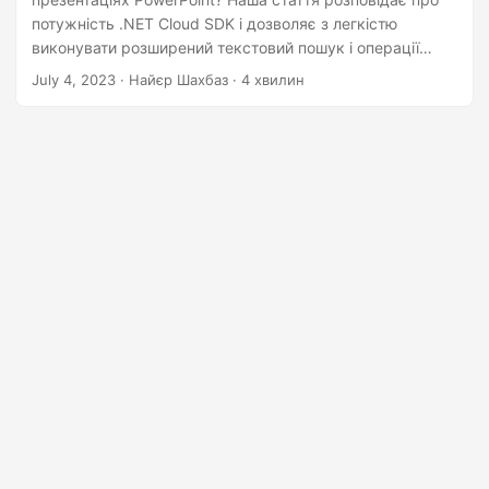
n
потужність .NET Cloud SDK і дозволяє з легкістю
виконувати розширений текстовий пошук і операції
заміни. Відкрийте для себе зручність і ефективність
July 4, 2023
· Найєр Шахбаз · 4 хвилин
автоматизації текстових змін у файлах PowerPoint,
заощаджуючи дорогоцінний час і зусилля.