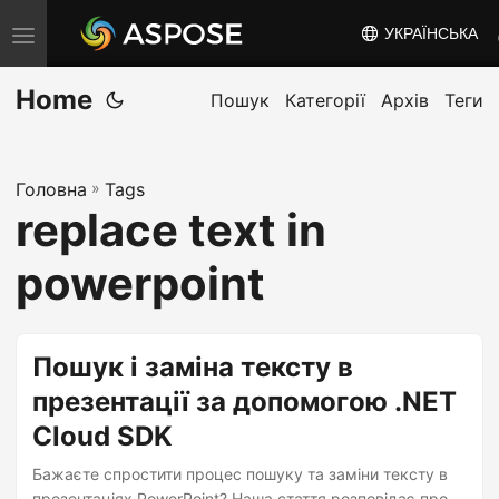
УКРАЇНСЬКА
T
o
Home
g
Пошук
Категорії
Архів
Теги
g
l
Головна
»
Tags
e
replace text in
n
a
powerpoint
v
i
g
Пошук і заміна тексту в
a
презентації за допомогою .NET
t
Cloud SDK
i
o
Бажаєте спростити процес пошуку та заміни тексту в
презентаціях PowerPoint? Наша стаття розповідає про