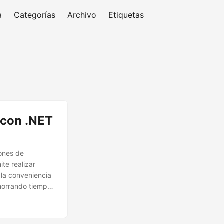
a
Categorías
Archivo
Etiquetas
 con .NET
ones de
te realizar
la conveniencia
ahorrando tiempo