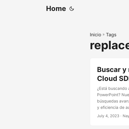
Home
Inicio
»
Tags
replac
Buscar y 
Cloud S
¿Está buscando a
PowerPoint? Nues
búsquedas avanz
y eficiencia de 
y esfuerzo valios
July 4, 2023
· Nay