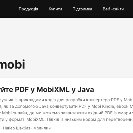
Продукція
Купити
Підтримка
Веб -сайти
 mobi
йте PDF у MobiXML у Java
ручник із прикладами кодів для розробки конвертера PDF у Mob
я, як за допомогою Java конвертувати PDF у Mobi Kindle, eBook M
у Mobi онлайн, де ми можемо завантажити вхідний PDF із хмари 
ти у форматі MobiXML. Підхід із низьким кодом для перетворенн
огою REST API.
· Найєр Шахбаз · 4 хвилин