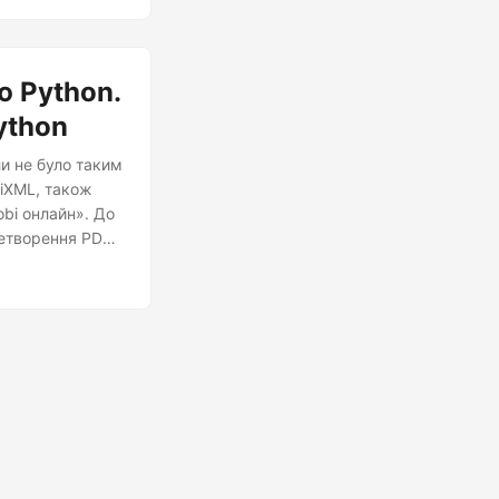
ю Python.
ython
и не було таким
biXML, також
obi онлайн». До
ретворення PDF-
 чи просто