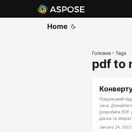
Home
Головна
»
Tags
pdf to
Конверту
Покроковий під
Java. Дізнайтес
розробити PDF 
диска та зберег
Kindle за допом
January 24, 2023