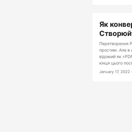
Як конве
Створюйт
Перетворення P
простим. Але в 
відомий як «PDF
кінця цього пос
файлів у MobiXM
January 17, 2022
·
потрібен інший 