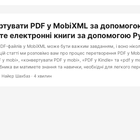
ртувати PDF у MobiXML за допомого
е електронні книги за допомогою P
DF-файлів у MobiXML може бути важким завданням, і воно нікол
цій статті ми розповімо вам про процес перетворення PDF у Mo
 у mobi», «конвертувати PDF у mobi», «PDF у Kindle» та «pdf у m
ібника ви матимете знання та навички, необхідні для легкого пе
L, незалежно від того, чи конвертуєте ви для читання на Kindle,
 Найєр Шахбаз · 4 хвилин
формат файлу, як-от «конвертувати mobi у PDF».