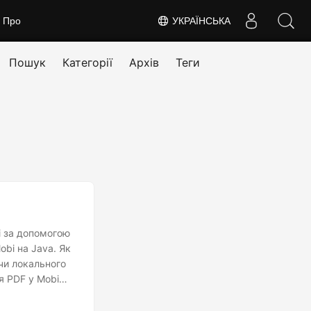
Про
УКРАЇНСЬКА
Пошук
Категорії
Архів
Теги
i за допомогою
obi на Java. Як
чи локального
я PDF у Mobi