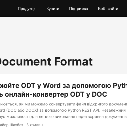
Продукція
Купити
Підтримка
Веб -сайти
Document Format
юйте ODT у Word за допомогою Pyth
ь онлайн-конвертер ODT у DOC
яснюється, як ми можемо конвертувати файл відкритого документ
rd (DOC або DOCX) за допомогою Python REST API. Незалежний 
нує можливості для легкого виконання перетворення документів
айєр Шахбаз · 3 хвилин