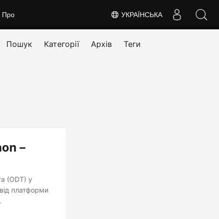
Про
УКРАЇНСЬКА
Пошук
Категорії
Архів
Теги
on –
а (ODT) у
від платформи
.