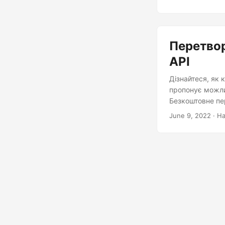
Перетвор
API
Дізнайтеся, як
пропонує можли
Безкоштовне пе
June 9, 2022
· На