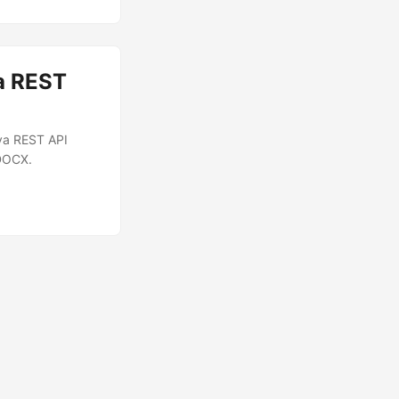
a REST
va REST API
DOCX.