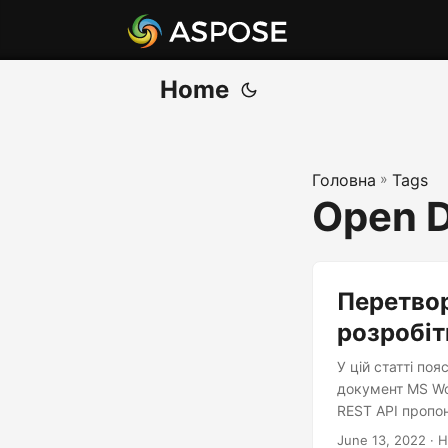
Home
Головна
»
Tags
Open 
Перетвор
розробіт
У цій статті по
документ MS Wo
REST API пропо
June 13, 2022
· Н