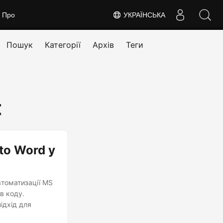
Про
УКРАЇНСЬКА
Пошук
Категорії
Архів
Теги
t
to Word у
втоматизації MS
в коду.
ідхід для