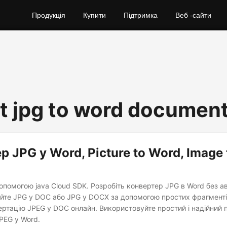
Продукція
Купити
Підтримка
Веб -сайти
t jpg to word documen
р JPG у Word, Picture to Word, Image 
опомогою java Cloud SDK. Розробіть конвертер JPG в Word без а
туйте JPG у DOC або JPG у DOCX за допомогою простих фрагменті
ртацію JPEG у DOC онлайн. Використовуйте простий і надійний п
PEG у Word.