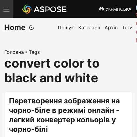
УКРАЇНСЬКА
T
o
Home
g
Пошук
Категорії
Архів
Теги
g
l
Головна
»
Tags
e
convert color to
n
a
black and white
v
i
g
Перетворення зображення на
a
чорно-біле в режимі онлайн -
t
легкий конвертер кольорів у
i
чорно-білі
o