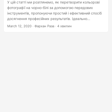
n
У цій статті ми розглянемо, як перетворити кольорові
фотографії на чорно-білі за допомогою передових
інструментів, пропонуючи простий і ефективний спосіб
досягнення професійних результатів. Ідеально
підходить для фотографів, дизайнерів і всіх, хто хоче
March 12, 2020
· Фархан Раза · 4 хвилин
додати своїм зображенням виразності.