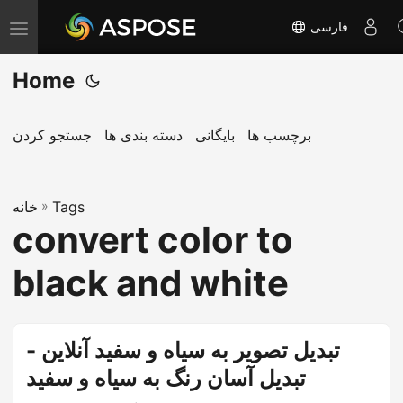
فارسی
T
o
Home
g
g
l
برچسب ها
بایگانی
دسته بندی ها
جستجو کردن
e
n
Tags
»
a
خانه
convert color to
v
i
black and white
g
a
t
تبدیل تصویر به سیاه و سفید آنلاین -
i
تبدیل آسان رنگ به سیاه و سفید
o