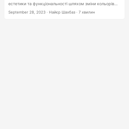
n
естетики та функціональності шляхом зміни кольорів
штрих-кодів відповідно до вимог вашого бренду чи
September 28, 2023
· Найєр Шахбаз · 7 хвилин
програми.