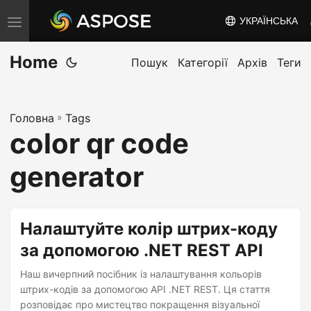
УКРАЇНСЬКА
T
o
Home
g
Пошук
Категорії
Архів
Теги
g
l
Головна
»
Tags
e
color qr code
n
a
generator
v
i
g
Налаштуйте колір штрих-коду
a
за допомогою .NET REST API
t
Наш вичерпний посібник із налаштування кольорів
i
штрих-кодів за допомогою API .NET REST. Ця стаття
o
розповідає про мистецтво покращення візуальної