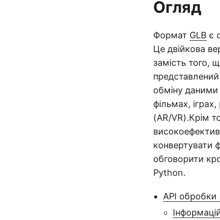
Огляд
Формат
GLB
є 
Це двійкова в
замість того, 
представлений 
обміну даними 
фільмах, іграх,
(AR/VR).Крім т
високоефектив
конвертувати ф
обговорити кро
Python.
API обробки
Інформацій