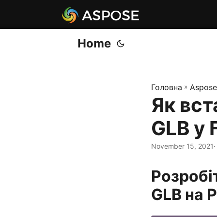
Home
Головна
»
Aspose
Як вст
GLB у 
November 15, 2021
Розробі
GLB на P