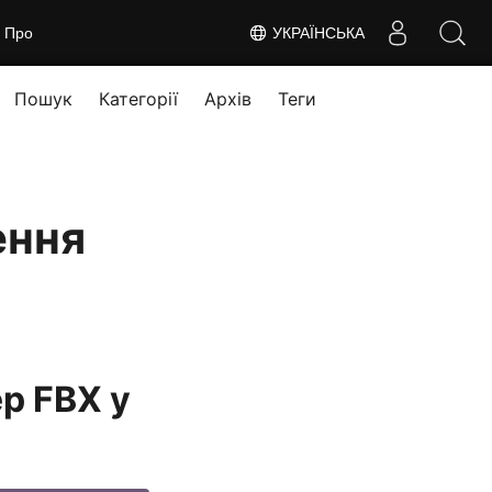
Про
УКРАЇНСЬКА
Пошук
Категорії
Архів
Теги
ення
р FBX у