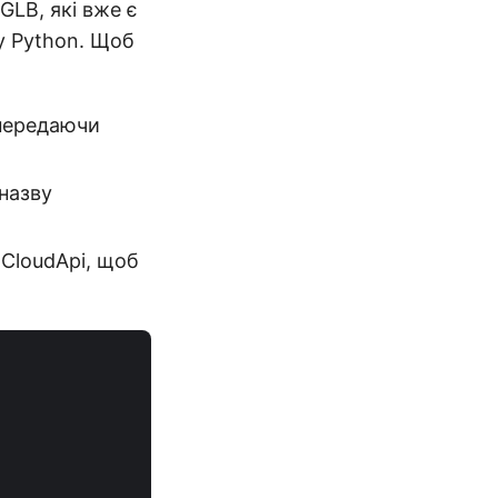
GLB, які вже є
у Python. Щоб
 передаючи
 назву
DCloudApi, щоб