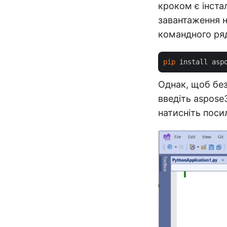
кроком є інста
завантаження 
командного ря
pip
 install asp
Однак, щоб без
введіть aspose3
натисніть поси