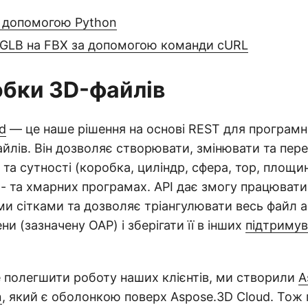
а допомогою Python
 GLB на FBX за допомогою команди cURL
обки 3D-файлів
d
— це наше рішення на основі REST для програмн
йлів. Він дозволяє створювати, змінювати та пер
 та сутності (коробка, циліндр, сфера, тор, площи
б- та хмарних програмах. API дає змогу працювати
ми сітками та дозволяє тріангулювати весь файл 
и (зазначену OAP) і зберігати її в інших
підтриму
 полегшити роботу наших клієнтів, ми створили
A
n
, який є оболонкою поверх Aspose.3D Cloud. То