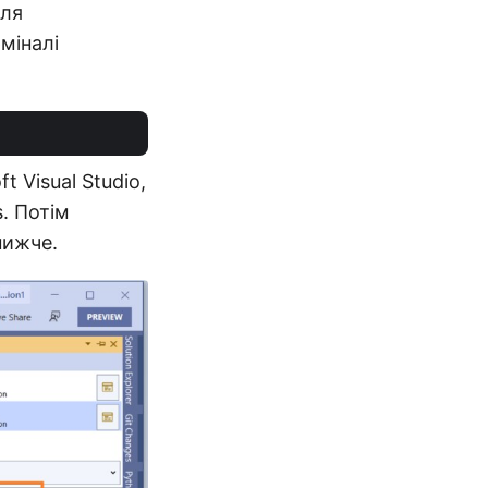
для
міналі
 Visual Studio,
s. Потім
нижче.