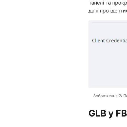
панелі та прокр
дані про іденти
Зображення 2: По
GLB у F