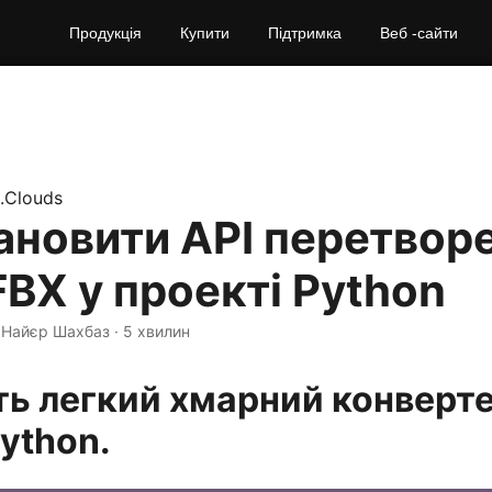
Продукція
Купити
Підтримка
Веб -сайти
.Clouds
ановити API перетвор
FBX у проекті Python
· Найєр Шахбаз · 5 хвилин
ть легкий хмарний конверте
ython.