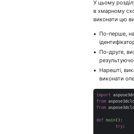
У цьому розділ
в хмарному сх
виконати цю ви
По-перше, н
ідентифікатор
По-друге, ви
результуючо
Нарешті, вик
виконати оп
import
from
 aspose3dcl
from
 aspose3dcl
def
main
():
try
:
