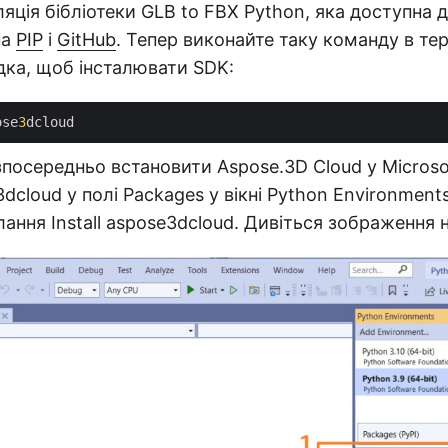
ляція бібліотеки GLB to FBX Python, яка доступна 
на
PIP
і
GitHub
. Тепер виконайте таку команду в тер
дка, щоб інсталювати SDK:
ose
3
посередньо встановити Aspose.3D Cloud у Microsoft
dcloud у полі Packages у вікні Python Environment
лання Install aspose3dcloud. Дивіться зображення 