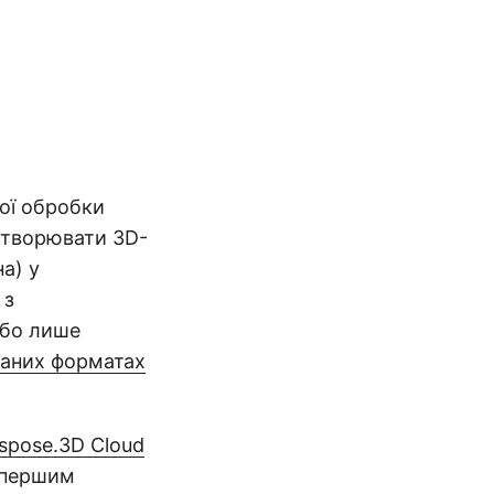
ої обробки
етворювати 3D-
на) у
 з
або лише
ваних форматах
spose.3D Cloud
ж першим