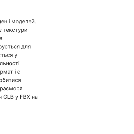
ен і моделей.
є текстури
в
ується для
ється у
альності
рмат і є
добитися
ираємося
я GLB у FBX на