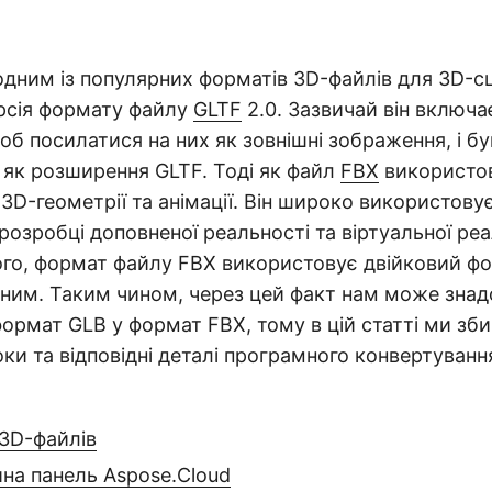
одним із популярних форматів 3D-файлів для 3D-сц
ерсія формату файлу
GLTF
2.0. Зазвичай він включа
щоб посилатися на них як зовнішні зображення, і бу
як розширення GLTF. Тоді як файл
FBX
використов
3D-геометрії та анімації. Він широко використову
 розробці доповненої реальності та віртуальної ре
ого, формат файлу FBX використовує двійковий фо
ним. Таким чином, через цей факт нам може зна
ормат GLB у формат FBX, тому в цій статті ми зб
ки та відповідні деталі програмного конвертуванн
 3D-файлів
на панель Aspose.Cloud