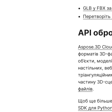
GLB у FBX з
Перетворіть
API обр
Aspose.3D Clou
форматів 3D-фа
об’єкти, моделі
настільних, ве
тріангуляційни
частину 3D-сцен
файлів
.
Щоб ще більше
SDK для Pytho