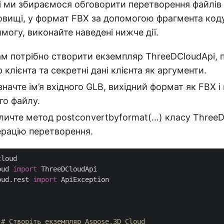
і ми збираємося обговорити перетворення файлів 
овищі, у формат FBX за допомогою фрагмента код
могу, виконайте наведені нижче дії.
ам потрібно створити екземпляр ThreeDCloudApi,
 клієнта та секретні дані клієнта як аргументи.
значте ім’я вхідного GLB, вихідний формат як FBX і
го файлу.
личте метод postconvertbyformat(…) класу Three
ерацію перетворення.
oud 
import
oud.rest 
import
 ApiException

# Створіть екземпляр Aspose.3D Cloud