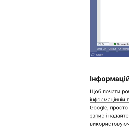
Інформацій
Щоб почати роб
інформаційній 
Google, просто
запис
і надайте
використовуючи