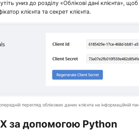
утіть униз до розділу «Облікові дані клієнта», що
фікатор клієнта та секрет клієнта.
передній перегляд облікових даних клієнта на інформаційній пан
BX за допомогою Python