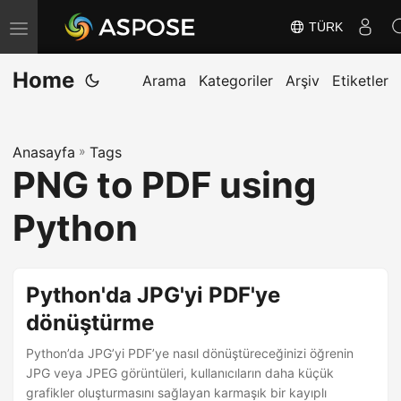
TÜRK
G
e
Home
z
Arama
Kategoriler
Arşiv
Etiketler
i
n
Anasayfa
»
Tags
m
PNG to PDF using
e
y
Python
i
D
e
Python'da JPG'yi PDF'ye
ğ
dönüştürme
i
Python’da JPG’yi PDF’ye nasıl dönüştüreceğinizi öğrenin
ş
JPG veya JPEG görüntüleri, kullanıcıların daha küçük
t
grafikler oluşturmasını sağlayan karmaşık bir kayıplı