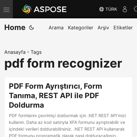
TÜRK
G
e
Home
z
Arama
Kategoriler
Arşiv
Etiketler
i
n
Anasayfa
»
Tags
m
pdf form recognizer
e
y
i
PDF Form Ayrıştırıcı, Form
D
Tanıma, REST API ile PDF
e
Doldurma
ğ
i
PDF formlarını çevrimiçi doldurmak için .NET REST API’mizi
ş
kullanın. Daha az kod satırıyla XFA formunu ayrıştırabilir ve
içindeki verileri doldurabilirsiniz. .NET REST API kullanarak
t
PDF formunu programatik olarak nasıl dolduracağınızı