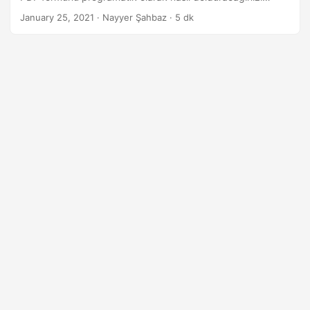
i
öğrenin.
January 25, 2021
· Nayyer Şahbaz · 5 dk
r