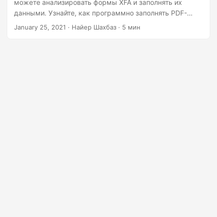
г
можете анализировать формы XFA и заполнять их
данными. Узнайте, как программно заполнять PDF-
а
формы с помощью .NET REST API.
January 25, 2021
· Найер Шахбаз · 5 мин
ц
и
ю