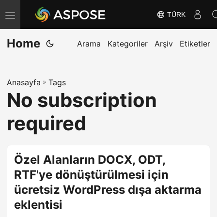
TÜRK
G
e
Home
z
Arama
Kategoriler
Arşiv
Etiketler
i
n
Anasayfa
»
Tags
m
No subscription
e
y
required
i
D
e
Özel Alanların DOCX, ODT,
ğ
RTF'ye dönüştürülmesi için
i
ücretsiz WordPress dışa aktarma
ş
eklentisi
t