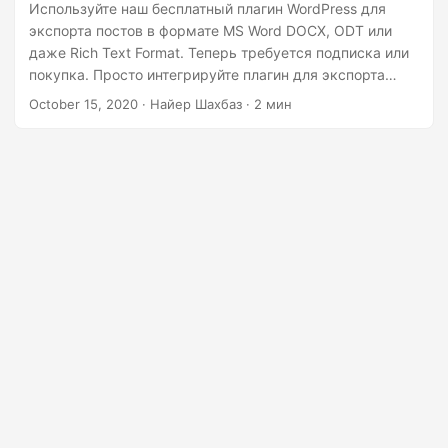
г
Используйте наш бесплатный плагин WordPress для
экспорта постов в формате MS Word DOCX, ODT или
а
даже Rich Text Format. Теперь требуется подписка или
ц
покупка. Просто интегрируйте плагин для экспорта
и
постов WordPress в популярный формат MS Word.
October 15, 2020
· Найер Шахбаз · 2 мин
ю