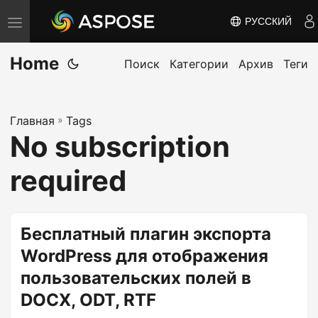
РУССКИЙ
П
е
Home
р
Поиск
Категории
Архив
Теги
е
к
Главная
»
Tags
л
No subscription
ю
ч
required
и
т
ь
Бесплатный плагин экспорта
н
WordPress для отображения
а
пользовательских полей в
в
DOCX, ODT, RTF
и