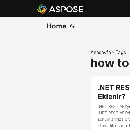
Home
Anasayfa
»
Tags
how to
.NET REST
Eklenir?
.NET REST API’yi
.NET REST API’ni
sunumlarınıza pr
otomatikleştirme