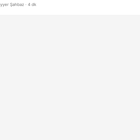
iyorsanız, bu kılavuz size hedeflerinize verimli ve etkili bir şekilde ul
yyer Şahbaz · 4 dk
ve kod örneklerini sağlayacaktır.