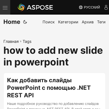
РУССКИЙ
П
е
Home
р
Поиск
Категории
Архив
Теги
е
к
Главная
»
Tags
л
how to add new slide
ю
ч
in powerpoint
и
т
ь
Как добавить слайды
н
PowerPoint с помощью .NET
а
REST API
в
и
Наше подробное руководство по добавлению слайдов
PowerPoint с помощью .NET REST API. В этой статье мы