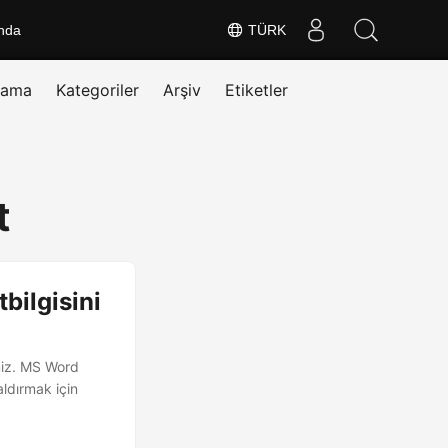
nda
TÜRK
rama
Kategoriler
Arşiv
Etiketler
t
bilgisini
miz. MS Word
ldırmak için