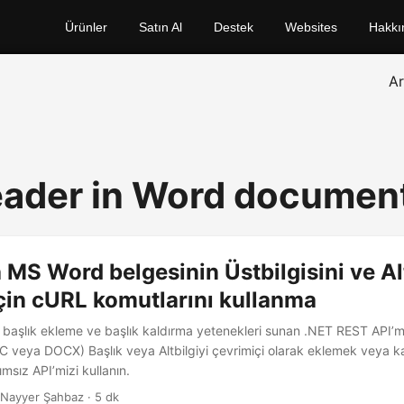
Ürünler
Satın Al
Destek
Websites
Hakkı
A
eader in Word documen
MS Word belgesinin Üstbilgisini ve Alt
çin cURL komutlarını kullanma
 başlık ekleme ve başlık kaldırma yetenekleri sunan .NET REST API’
 veya DOCX) Başlık veya Altbilgiyi çevrimiçi olarak eklemek veya ka
msız API’mizi kullanın.
 Nayyer Şahbaz · 5 dk