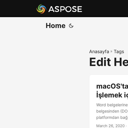
Home
Anasayfa
»
Tags
Edit H
macOS'ta 
İşlemek i
Word belgelerine
belgesinden (DOC
platformdan bağı
March 26, 2020
·