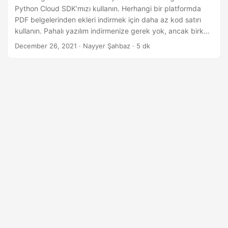
i
Python Cloud SDK’mızı kullanın. Herhangi bir platformda
r
PDF belgelerinden ekleri indirmek için daha az kod satırı
kullanın. Pahalı yazılım indirmenize gerek yok, ancak birkaç
kod satırıyla PDF dosya eklerini çıkarın.
December 26, 2021
· Nayyer Şahbaz · 5 dk