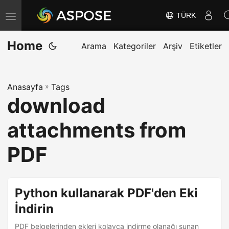
TÜRK
G
e
Home
z
Arama
Kategoriler
Arşiv
Etiketler
i
n
Anasayfa
»
Tags
m
download
e
y
attachments from
i
D
PDF
e
ğ
i
Python kullanarak PDF'den Eki
ş
İndirin
t
PDF belgelerinden ekleri kolayca indirme olanağı sunan