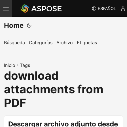
ESPAÑOL
A
l
Home
t
e
r
Búsqueda
Categorías
Archivo
Etiquetas
n
a
Inicio
r
»
Tags
download
n
a
attachments from
v
e
PDF
g
a
c
Descargar archivo adjunto desde