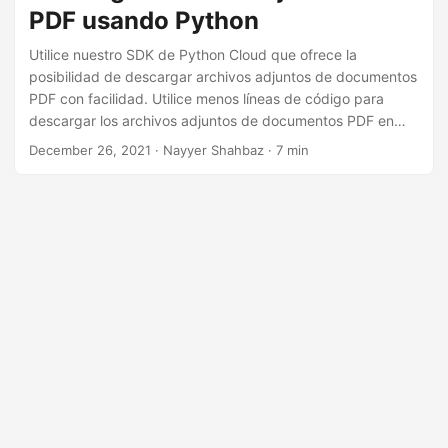
i
PDF usando Python
ó
Utilice nuestro SDK de Python Cloud que ofrece la
n
posibilidad de descargar archivos adjuntos de documentos
PDF con facilidad. Utilice menos líneas de código para
descargar los archivos adjuntos de documentos PDF en
cualquier plataforma. No es necesario descargar software
December 26, 2021
· Nayyer Shahbaz · 7 min
costoso, pero extraiga los archivos adjuntos de archivos
PDF con unas pocas líneas de código.