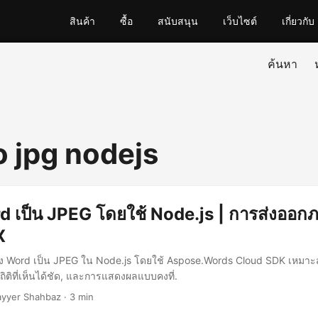
สินค้า
ซื้อ
สนับสนุน
เว็บไซต์
เกี่ยวกับ
ค้นหา
o jpg nodejs
 เป็น JPEG โดยใช้ Node.js | การส่งออก
X
ง Word เป็น JPEG ใน Node.js โดยใช้ Aspose.Words Cloud SDK เหมาะ
ถิติที่เห็นได้ชัด, และการแสดงผลแบบคงที่.
yyer Shahbaz · 3 min