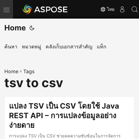
ไทย
T
o
Home
g
g
l
ค้นหา
หมวดหมู่
คลังเก็บเอกสารสำคัญ
แท็ก
e
n
Home
a
»
Tags
tsv to csv
v
i
g
แปลง TSV เป็น CSV โดยใช้ Java
a
REST API – การแปลงข้อมูลอย่าง
t
i
ง่ายดาย
o
การแปลง TSV เป็น CSV ช่วยลดความซับซ้อนในการจัดการ