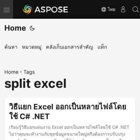
ไทย
T
o
Home
g
g
l
ค้นหา
หมวดหมู่
คลังเก็บเอกสารสำคัญ
แท็ก
e
n
Home
a
»
Tags
split excel
v
i
g
วิธีแยก Excel ออกเป็นหลายไฟล์โดย
a
ใช้ C# .NET
t
i
เรียนรู้วิธีแยกแผ่นงาน Excel ออกเป็นหลายไฟล์โดยใช้ C# .NET
o
ไม่ว่าคุณจะทำงานกับชุดข้อมูลขนาดใหญ่หรือต้องการปรับปรุง