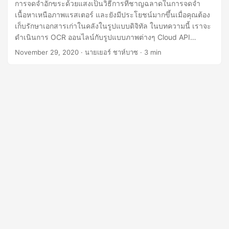
n
การจดจำอักขระด้วยแสงเป็นวิธีการที่ชาญฉลาดในการจดจำ
เนื้อหาเหนือภาพแรสเตอร์ และยังมีประโยชน์มากขึ้นเมื่อคุณต้อง
เก็บรักษาเอกสารเก่าในคลังในรูปแบบดิจิทัล ในบทความนี้ เราจะ
ดำเนินการ OCR ออนไลน์กับรูปแบบภาพต่างๆ Cloud API
สามารถจดจำภาษาอังกฤษ ฝรั่งเศส เยอรมัน อิตาลี โปรตุเกส และ
November 29, 2020
· นายเยอร์ ชาห์บาซ · 3 min
สเปนได้