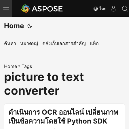
ไทย
T
o
Home
g
g
l
ค้นหา
หมวดหมู่
คลังเก็บเอกสารสำคัญ
แท็ก
e
n
Home
a
»
Tags
picture to text
v
i
converter
g
a
t
ดำเนินการ OCR ออนไลน์ เปลี่ยนภาพ
i
เป็นข้อความโดยใช้ Python SDK
o