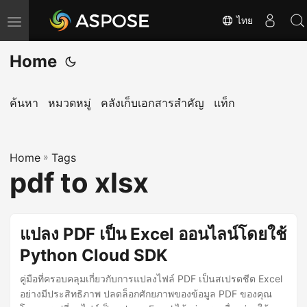
ไทย
T
o
Home
g
g
l
ค้นหา
หมวดหมู่
คลังเก็บเอกสารสำคัญ
แท็ก
e
n
Home
a
»
Tags
pdf to xlsx
v
i
g
แปลง PDF เป็น Excel ออนไลน์โดยใช้
a
Python Cloud SDK
t
i
คู่มือที่ครอบคลุมเกี่ยวกับการแปลงไฟล์ PDF เป็นสเปรดชีต Excel
o
อย่างมีประสิทธิภาพ ปลดล็อกศักยภาพของข้อมูล PDF ของคุณ