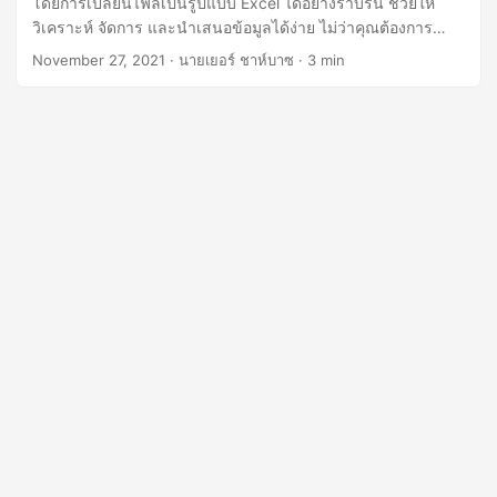
โดยการเปลี่ยนไฟล์เป็นรูปแบบ Excel ได้อย่างราบรื่น ช่วยให้
n
วิเคราะห์ จัดการ และนำเสนอข้อมูลได้ง่าย ไม่ว่าคุณต้องการ
แปลงไฟล์ ‘pdf เป็น excel’ ‘แปลงไฟล์ pdf เป็น excel’ หรือ
November 27, 2021
· นายเยอร์ ชาห์บาซ · 3 min
‘แปลงไฟล์ pdf เป็น xls’ เราก็มีให้คุณครบครันด้วย Python
Cloud SDK