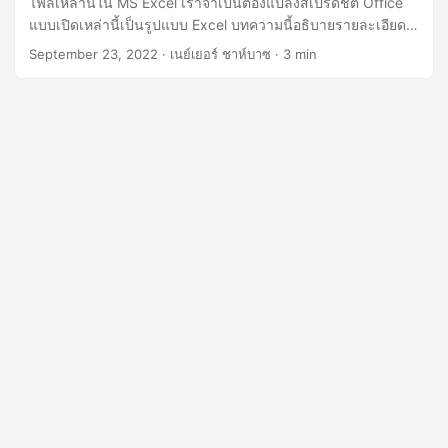
ไฟล์เหล่านี้ใน MS Excel เราจำเป็นต้องแปลงสเปรดชีต Office
n
แบบเปิดเหล่านี้เป็นรูปแบบ Excel บทความนี้อธิบายรายละเอียด
เกี่ยวกับวิธีการแปลง SXC เป็น Excel โดยใช้ Java
September 23, 2022
· เนย์เยอร์ ชาห์บาซ · 3 min