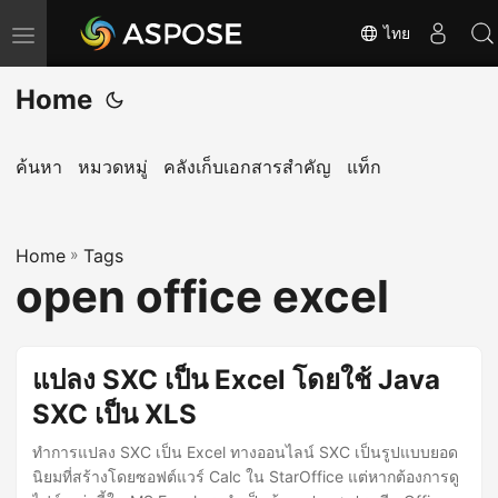
ไทย
T
o
Home
g
g
l
ค้นหา
หมวดหมู่
คลังเก็บเอกสารสำคัญ
แท็ก
e
n
Home
a
»
Tags
open office excel
v
i
g
แปลง SXC เป็น Excel โดยใช้ Java
a
SXC เป็น XLS
t
i
ทำการแปลง SXC เป็น Excel ทางออนไลน์ SXC เป็นรูปแบบยอด
o
นิยมที่สร้างโดยซอฟต์แวร์ Calc ใน StarOffice แต่หากต้องการดู