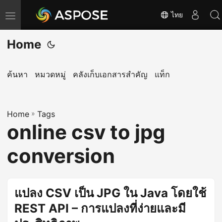
ไทย
T
o
Home
g
g
l
ค้นหา
หมวดหมู่
คลังเก็บเอกสารสำคัญ
แท็ก
e
n
Home
a
»
Tags
online csv to jpg
v
i
conversion
g
a
t
แปลง CSV เป็น JPG ใน Java โดยใช้
i
REST API – การแปลงที่ง่ายและมี
o