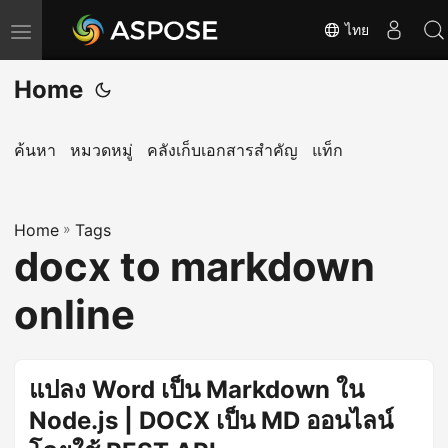
ไทย
T
o
Home
g
g
l
ค้นหา
หมวดหมู่
คลังเก็บเอกสารสำคัญ
แท็ก
e
n
Home
a
»
Tags
docx to markdown
v
i
online
g
a
t
แปลง Word เป็น Markdown ใน
i
Node.js | DOCX เป็น MD ออนไลน์
o