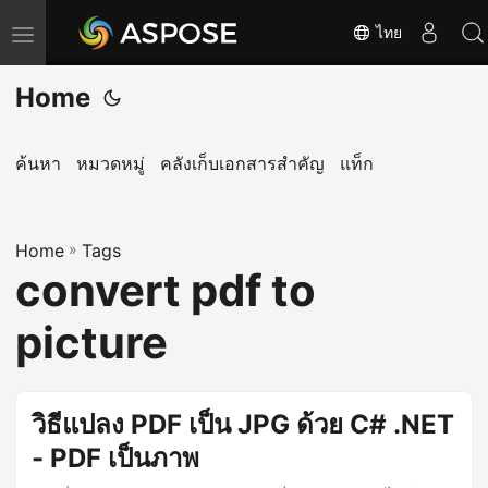
ไทย
T
o
Home
g
g
l
ค้นหา
หมวดหมู่
คลังเก็บเอกสารสำคัญ
แท็ก
e
n
Home
a
»
Tags
convert pdf to
v
i
picture
g
a
t
วิธีแปลง PDF เป็น JPG ด้วย C# .NET
i
- PDF เป็นภาพ
o