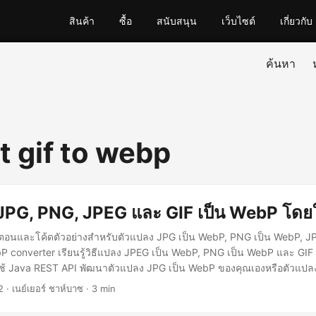
สินค้า
ซื้อ
สนับสนุน
เว็บไซต์
เกี่ยวกับ
ค้นหา
t gif to webp
JPG, PNG, JPEG และ GIF เป็น WebP โดยใ
ตอนและโค้ดตัวอย่างสำหรับตัวแปลง JPG เป็น WebP, PNG เป็น WebP, J
P converter เรียนรู้วิธีแปลง JPEG เป็น WebP, PNG เป็น WebP และ GIF
ช้ Java REST API พัฒนาตัวแปลง JPG เป็น WebP ของคุณเองหรือตัวแป
2
· เนย์เยอร์ ชาห์บาซ · 3 min