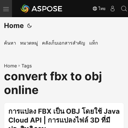
ไทย
T
o
Home
g
g
l
ค้นหา
หมวดหมู่
คลังเก็บเอกสารสำคัญ
แท็ก
e
n
Home
a
»
Tags
convert fbx to obj
v
i
online
g
a
t
การแปลง FBX เป็น OBJ โดยใช้ Java
i
Cloud API | การแปลงไฟล์ 3D ที่มี
o