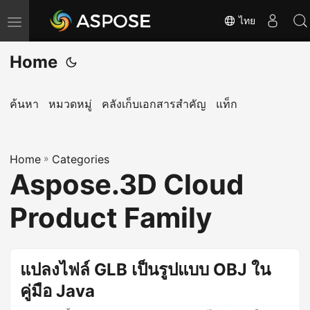
ไทย
T
o
Home
g
g
l
ค้นหา
หมวดหมู่
คลังเก็บเอกสารสำคัญ
แท็ก
e
n
Home
a
»
Categories
Aspose.3D Cloud
v
i
Product Family
g
a
t
แปลงไฟล์ GLB เป็นรูปแบบ OBJ ใน
i
คู่มือ Java
o