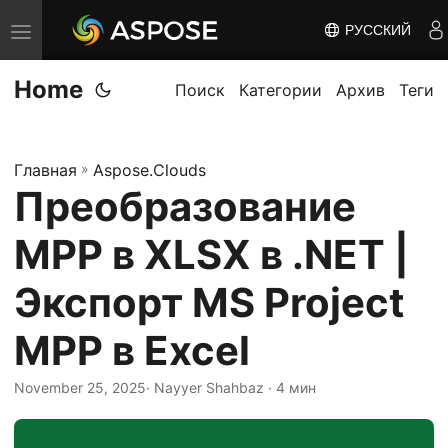
РУССКИЙ
П
е
Home
р
Поиск
Категории
Архив
Теги
е
к
Главная
»
Aspose.Clouds
л
Преобразование
ю
ч
MPP в XLSX в .NET |
и
т
Экспорт MS Project
ь
MPP в Excel
н
а
November 25, 2025
· Nayyer Shahbaz · 4 мин
в
и