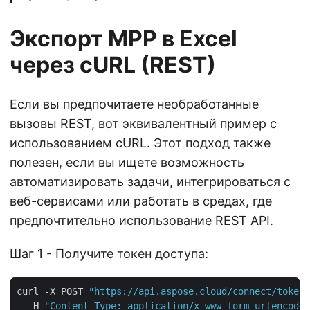
Экспорт MPP в Excel
через cURL (REST)
Если вы предпочитаете необработанные
вызовы REST, вот эквивалентный пример с
использованием cURL. Этот подход также
полезен, если вы ищете возможность
автоматизировать задачи, интегрироваться с
веб-сервисами или работать в средах, где
предпочтительно использование REST API.
Шаг 1 - Получите токен доступа:
curl -X POST 
"https://api.aspose.cloud/connect/token"
  -H 
"Content-Type: application/x-www-form-urlencoded