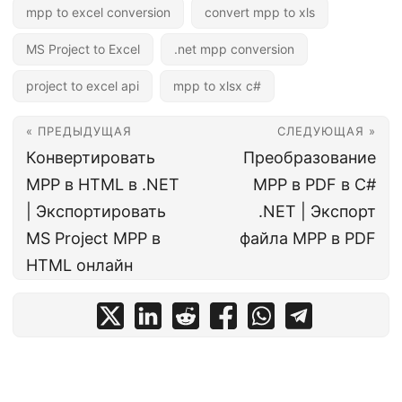
mpp to excel conversion
convert mpp to xls
MS Project to Excel
.net mpp conversion
project to excel api
mpp to xlsx c#
« ПРЕДЫДУЩАЯ
СЛЕДУЮЩАЯ »
Конвертировать
Преобразование
MPP в HTML в .NET
MPP в PDF в C#
| Экспортировать
.NET | Экспорт
MS Project MPP в
файла MPP в PDF
HTML онлайн