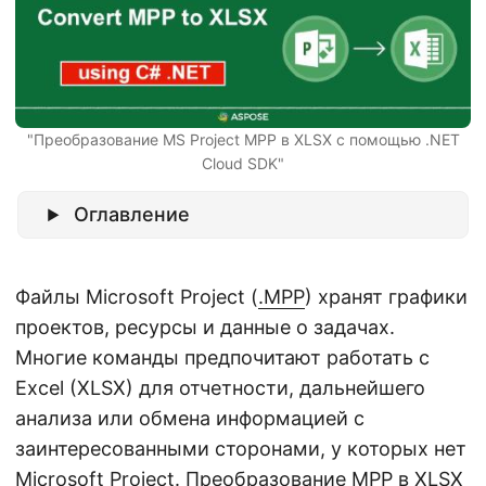
г
а
ц
и
ю
"Преобразование MS Project MPP в XLSX с помощью .NET
Cloud SDK"
Оглавление
Файлы Microsoft Project (
.MPP
) хранят графики
проектов, ресурсы и данные о задачах.
Многие команды предпочитают работать с
Excel (XLSX) для отчетности, дальнейшего
анализа или обмена информацией с
заинтересованными сторонами, у которых нет
Microsoft Project. Преобразование MPP в
XLSX