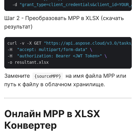
  -d 
"grant_type=client_credentials&client_id=YOUR_AP
Шаг 2 - Преобразовать MPP в XLSX (скачать
результат)
curl -v -X GET 
"https://api.aspose.cloud/v3.0/tasks/{
-H  
"accept: multipart/form-data"
-H  
"authorization: Bearer <JWT Token>"
Замените
на имя файла MPP или
{sourceMPP}
путь к файлу в облачном хранилище.
Онлайн MPP в XLSX
Конвертер