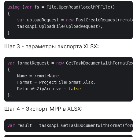
using
 (
var
var
 uploadRequest = 
new
Шаг 3 - параметры экспорта XLSX:
var
 formatRequest = 
new
    ReturnAsZipArchive = 
false
Шаг 4 - Экспорт MPP в XLSX:
var