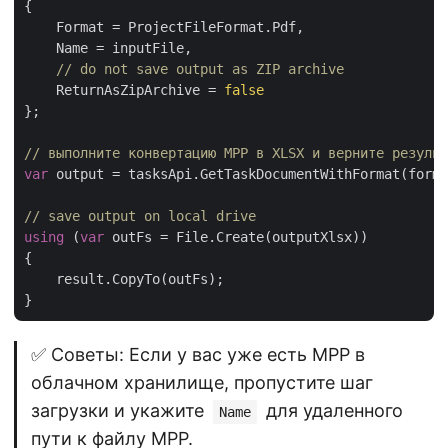
{

    Format = ProjectFileFormat.Pdf,

    Name = inputFile,

// do not save output as ZIP archive
    ReturnAsZipArchive = 
false
};

// выполните конвертацию MPP в XLSX и верните результ
var
 output = tasksApi.GetTaskDocumentWithFormat(forma
// save output on local drive
using
 (
var
 outFs = File.Create(outputXlsx))

{

    result.CopyTo(outFs);

✅ Советы: Если у вас уже есть MPP в
облачном хранилище, пропустите шаг
загрузки и укажите
для удаленного
Name
пути к файлу MPP.