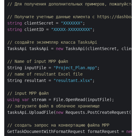
// Для получения дополнительных примеров, пожалуйста,
// Получите учетные данные клиента с https://dashboar
string
 clientSecret = 
"XXXXXXX"
string
 clientID = 
"XXXXX-XXXXXXXXX"
;

// создайте экземпляр класса TasksApi
TasksApi tasksApi = 
new
 TasksApi(clientSecret, client
// Name of input MPP файл
String inputFile = 
"Project_Plan.mpp"
// name of resultant Excel file
String resultant = 
"resultant.xlsx"
;

// input MPP файл
using
var
// загрузите файл в облачное хранилище
tasksApi.UploadFile(
new
 Requests.PostCreateRequest(
"i
// создать запрос на конвертацию файла MPP
GetTaskDocumentWithFormatRequest formatRequest = 
new
 