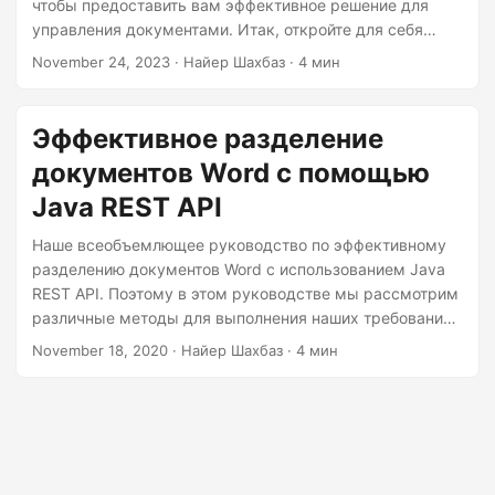
г
чтобы предоставить вам эффективное решение для
управления документами. Итак, откройте для себя
а
преобразующую силу легкого извлечения контента с
November 24, 2023
· Найер Шахбаз · 4 мин
ц
помощью наших простых советов по разделению
и
страниц в документе Word с помощью .NET REST API.
ю
Эффективное разделение
документов Word с помощью
Java REST API
Наше всеобъемлющее руководство по эффективному
разделению документов Word с использованием Java
REST API. Поэтому в этом руководстве мы рассмотрим
различные методы для выполнения наших требований
«разделение документов Word», «разделение
November 18, 2020
· Найер Шахбаз · 4 мин
документа Word», «извлечение страниц из Word» и
многое другое.