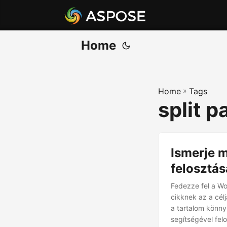
Home
Home
»
Tags
split p
Ismerje 
felosztás
Fedezze fel a W
cikknek az a cél
a tartalom könny
segítségével fe