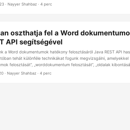
23
· Nayyer Shahbaz · 4 perc
an oszthatja fel a Word dokumentumo
T API segítségével
nk a Word dokumentumok hatékony felosztásáról Java REST API has
óban tehát különféle technikákat fogunk megvizsgálni, amelyekkel te
k felosztását”, „worddokumentum felosztását”, „oldalak kibontását
20
· Nayyer Shahbaz · 4 perc