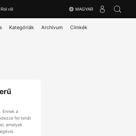
Ról ről
MAGYAR
s
Kategóriák
Archívum
Címkék
erű
. Ennek a
dezze fel tehát
vel, amelyek
égével.