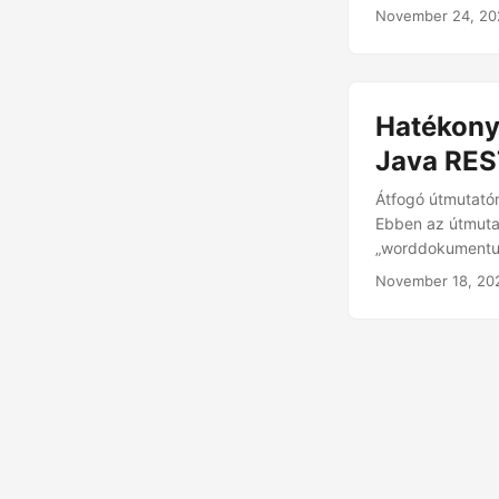
November 24, 20
Hatékony
Java RES
Átfogó útmutató
Ebben az útmutat
„worddokumentumo
November 18, 20