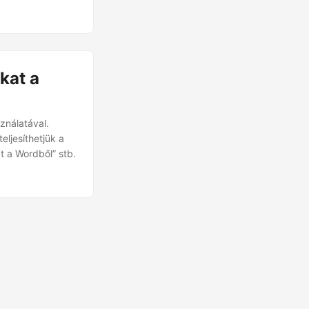
kat a
ználatával.
ljesíthetjük a
 a Wordből” stb.