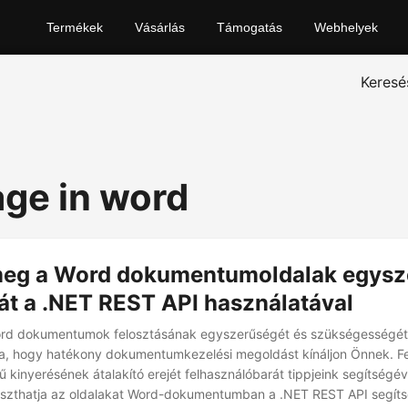
Termékek
Vásárlás
Támogatás
Webhelyek
Keresé
age in word
meg a Word dokumentumoldalak egysz
át a .NET REST API használatával
ord dokumentumok felosztásának egyszerűségét és szükségességét
ja, hogy hatékony dokumentumkezelési megoldást kínáljon Önnek. Fe
ű kinyerésének átalakító erejét felhasználóbarát tippjeink segítségé
loszthatja az oldalakat Word-dokumentumban a .NET REST API segíts