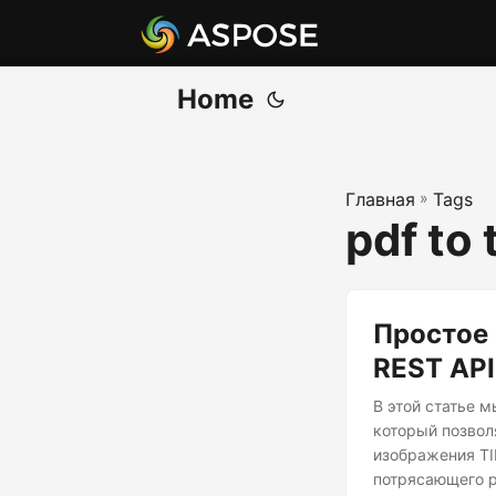
Home
Главная
»
Tags
pdf to 
Простое 
REST API
В этой статье 
который позвол
изображения TI
потрясающего р