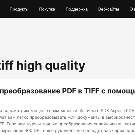
Продукты
Покупка
Поддержка
Веб-сайты
О 
tiff high quality
преобразование PDF в TIFF с помощ
мы рассмотрим мощные возможности облачного SDK Aspose.PDF 
яет вам легко преобразовывать PDF-документы в высококачес
FF. Если вам нужны точные преобразования онлайн или вы хоти
азрешения 600 DPI, наше руководство проведет вас через про