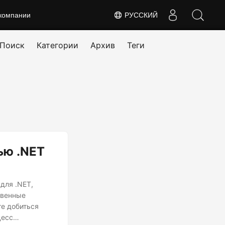
компании
РУССКИЙ
Поиск
Категории
Архив
Теги
ью .NET
для .NET,
твенные
те добиться
цесс