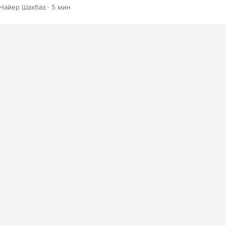
лючительных результатов.
Найер Шахбаз · 5 мин