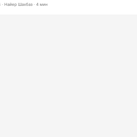
.
4
· Найер Шахбаз · 4 мин