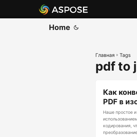
Home
Главная
»
Tags
pdf to 
Как конв
PDF в и
Наше простое и
использованием
кодирования, ч
преобразование