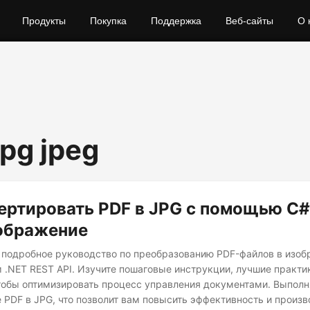
Продукты
Покупка
Поддержка
Веб-сайты
О 
jpg jpeg
ертировать PDF в JPG с помощью C#
зображение
 подробное руководство по преобразованию PDF-файлов в изоб
 .NET REST API. Изучите пошаговые инструкции, лучшие практ
тобы оптимизировать процесс управления документами. Выполн
 PDF в JPG, что позволит вам повысить эффективность и произ