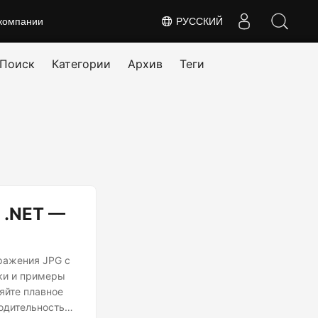
компании
РУССКИЙ
Поиск
Категории
Архив
Теги
 .NET —
ражения JPG с
ики и примеры
яйте плавное
водительность