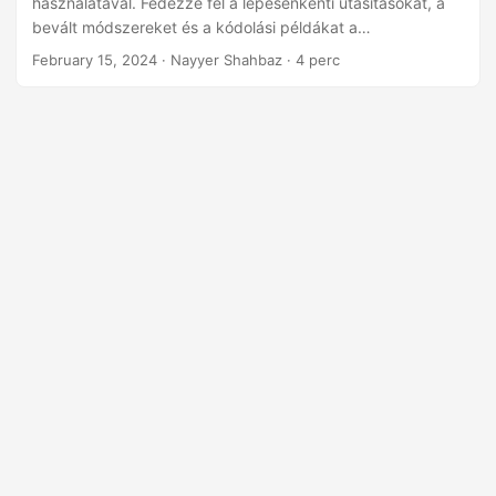
használatával. Fedezze fel a lépésenkénti utasításokat, a
n
bevált módszereket és a kódolási példákat a
dokumentumkezelési folyamat egyszerűsítéséhez.
February 15, 2024
· Nayyer Shahbaz · 4 perc
Végezzen zökkenőmentes PDF-ből JPG-be konvertálást,
amely lehetővé teszi a projektek hatékonyságának és
termelékenységének növelését.