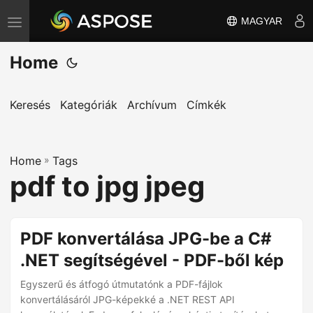
MAGYAR
T
o
Home
g
g
l
Keresés
Kategóriák
Archívum
Címkék
e
n
Home
a
»
Tags
pdf to jpg jpeg
v
i
g
PDF konvertálása JPG-be a C#
a
.NET segítségével - PDF-ből kép
t
i
Egyszerű és átfogó útmutatónk a PDF-fájlok
o
konvertálásáról JPG-képekké a .NET REST API