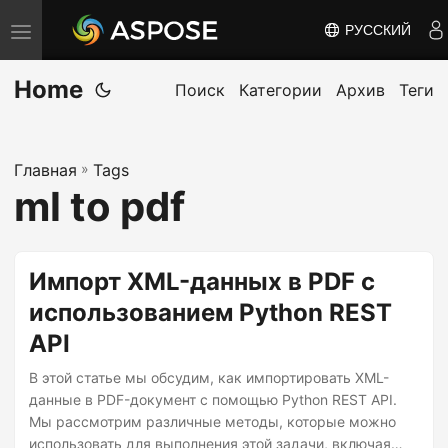
РУССКИЙ
П
е
Home
р
Поиск
Категории
Архив
Теги
е
к
Главная
»
Tags
л
ml to pdf
ю
ч
и
Импорт XML-данных в PDF с
т
использованием Python REST
ь
API
н
а
В этой статье мы обсудим, как импортировать XML-
в
данные в PDF-документ с помощью Python REST API.
Мы рассмотрим различные методы, которые можно
и
использовать для выполнения этой задачи, включая