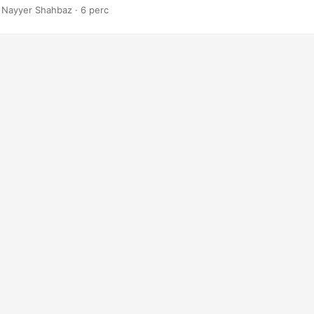
k elérését segítő különféle eszközöket.
 Nayyer Shahbaz · 6 perc