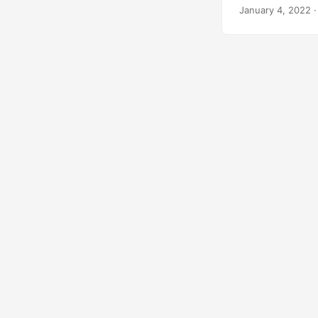
valamint az enne
January 4, 2022
·