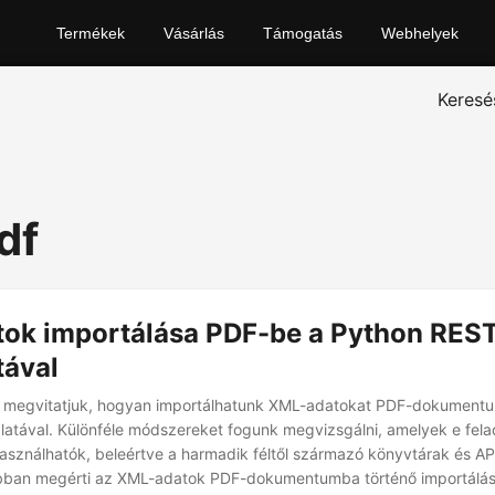
Termékek
Vásárlás
Támogatás
Webhelyek
Keresé
df
ok importálása PDF-be a Python REST
tával
 megvitatjuk, hogyan importálhatunk XML-adatokat PDF-dokument
atával. Különféle módszereket fogunk megvizsgálni, amelyek e fela
asználhatók, beleértve a harmadik féltől származó könyvtárak és AP
obban megérti az XML-adatok PDF-dokumentumba történő importálás