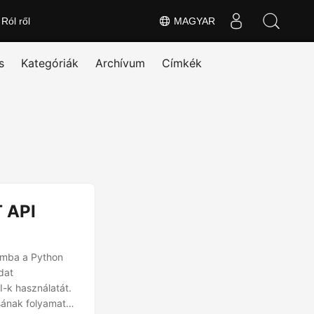
Ról ről
MAGYAR
s
Kategóriák
Archívum
Címkék
 API
umba a Python
dat
I-k használatát.
ának folyamatát,