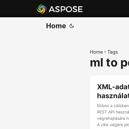
Home
Home
»
Tags
ml to p
XML-adat
használa
Ebben a cikkben
REST API használ
végrehajtására h
A cikk végére j