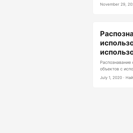
английский, фр
November 29, 20
Распозна
использо
использ
Распознавание 
объектов с исп
July 1, 2020
· Най