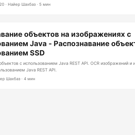
анцузский, немецкий, итальянский, португальский и испанский я
20
· Найер Шахбаз · 5 мин
вание объектов на изображениях с
ванием Java - Распознавание объек
ованием SSD
объектов с использованием Java REST API. OCR изображений и
ользованием Java REST API.
ер Шахбаз · 4 мин