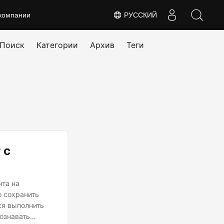
компании
РУССКИЙ
Поиск
Категории
Архив
Теги
 с
нта на
о сохранить
ся выполнить
ознавать