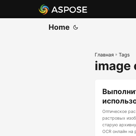
Home
Главная
»
Tags
image 
Выполнит
использ
Оптическое рас
растровых изоб
старую архивну
OCR онлайн на 