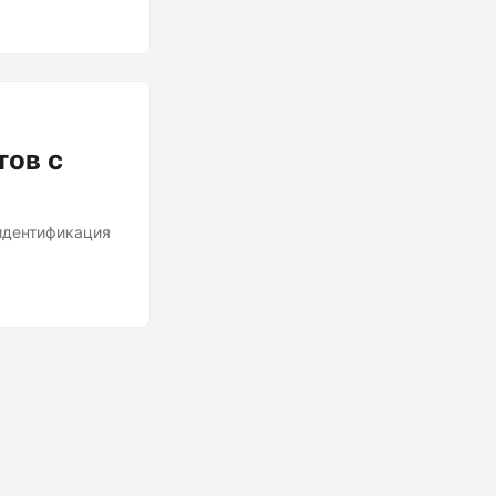
зыки.
тов с
 идентификация