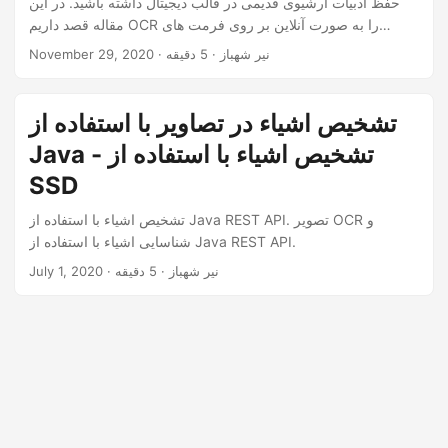
حفظ ادبیات آرشیوی قدیمی در قالب دیجیتال داشته باشید. در این
n
مقاله قصد داریم OCR را به صورت آنلاین بر روی فرمت های
مختلف تصویر انجام دهیم. Cloud API قادر به تشخیص زبان های
· نیر شهباز · 5 دقیقه
November 29, 2020
انگلیسی، فرانسوی، آلمانی، ایتالیایی، پرتغالی و اسپانیایی است.
تشخیص اشیاء در تصاویر با استفاده از
Java - تشخیص اشیاء با استفاده از
SSD
تشخیص اشیاء با استفاده از Java REST API. تصویر OCR و
شناسایی اشیاء با استفاده از Java REST API.
· نیر شهباز · 5 دقیقه
July 1, 2020