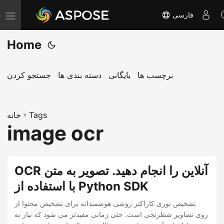
فارسی
T
o
Home
g
g
l
برچسب ها
بایگانی
دسته بندی ها
جستجو کردن
e
n
Tags
»
a
خانه
image ocr
v
i
g
OCR آنلاین را انجام دهید. تصویر به متن
a
با استفاده از Python SDK
t
i
تشخیص نوری کاراکتر روشی هوشمندانه برای تشخیص محتوا از
o
روی تصاویر شطرنجی است. حتی زمانی مفیدتر می شود که نیاز به