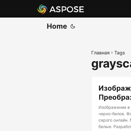
Home
Главная
»
Tags
graysc
Изображе
Преобра
Изображение в 
черно-белое. Ф
серого онлайн.
белые. Разрабо