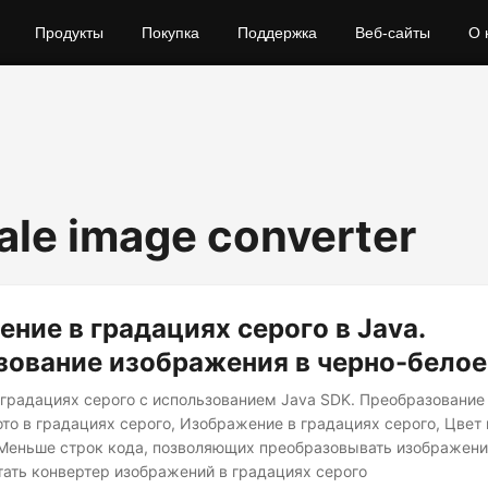
Продукты
Покупка
Поддержка
Веб-сайты
О 
ale image converter
ние в градациях серого в Java.
зование изображения в черно-белое
градациях серого с использованием Java SDK. Преобразование
ото в градациях серого, Изображение в градациях серого, Цвет
 Меньше строк кода, позволяющих преобразовывать изображени
тать конвертер изображений в градациях серого