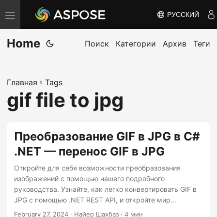
РУССКИЙ
П
е
Home
р
Поиск
Категории
Архив
Теги
е
к
Главная
»
Tags
л
gif file to jpg
ю
ч
и
Преобразование GIF в JPG в C#
т
.NET — перенос GIF в JPG
ь
н
Откройте для себя возможности преобразования
а
изображений с помощью нашего подробного
руководства. Узнайте, как легко конвертировать GIF в
в
JPG с помощью .NET REST API, и откройте мир
и
возможностей. В этом руководстве есть все
February 27, 2024
· Найер Шахбаз · 4 мин