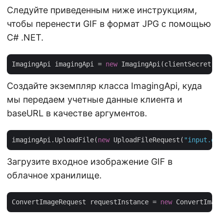
Следуйте приведенным ниже инструкциям,
чтобы перенести GIF в формат JPG с помощью
C# .NET.
ImagingApi imagingApi = 
new
 ImagingApi(clientSecret,
Создайте экземпляр класса ImagingApi, куда
мы передаем учетные данные клиента и
baseURL в качестве аргументов.
imagingApi.UploadFile(
new
 UploadFileRequest(
"input.gi
Загрузите входное изображение GIF в
облачное хранилище.
ConvertImageRequest requestInstance = 
new
 ConvertImag