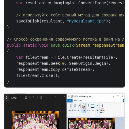
var
 resultant = imagingApi.ConvertImage(requestIn
// используйте собственный метод для сохранения и
    saveToDisk(resultant, 
"MyResultant.jpg"
);

}

// Способ сохранения содержимого потока в файл на лок
public
static
void
saveToDisk
(
Stream responseStream,
{

var
 fileStream = File.Create(resultantFile);

    responseStream.Seek(
0
, SeekOrigin.Begin);

    responseStream.CopyTo(fileStream);

    fileStream.Close();
