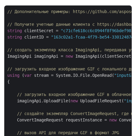
// Дополнительные примеры: https://github.com/aspose-
// Получите учетные данные клиента с https://dashboar
string
 clientSecret = 
"c71cfe618cc6c0944f8f96bdef9813
string
 clientID = 
"163c02a1-fcaa-4f79-be54-33012487e7
// создать экземпляр класса ImagingApi, передавая уче
ImagingApi imagingApi = 
new
 ImagingApi(clientSecret,
// загрузить входное изображение GIF с локального дис
using
 (
var
 stream = System.IO.File.OpenRead(
"inputGIF
{

// загрузить входное изображение GIF в облачное х
    imagingApi.UploadFile(
new
 UploadFileRequest(
"inpu
// создайте экземпляр ConvertImageRequest, где мы
    ConvertImageRequest requestInstance = 
new
 Convert
// вызов API для передачи GIF в формат JPG