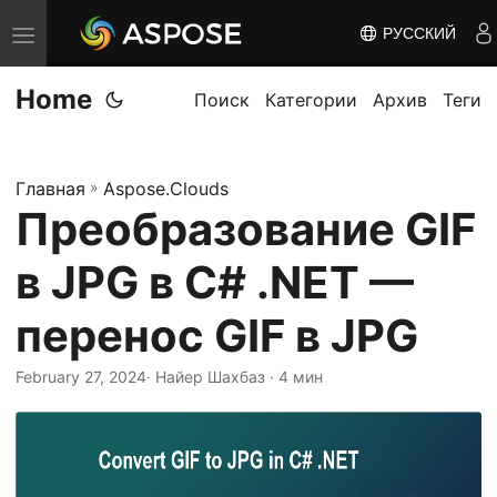
РУССКИЙ
П
е
Home
р
Поиск
Категории
Архив
Теги
е
к
Главная
»
Aspose.Clouds
л
Преобразование GIF
ю
ч
в JPG в C# .NET —
и
т
перенос GIF в JPG
ь
February 27, 2024
· Найер Шахбаз · 4 мин
н
а
в
и