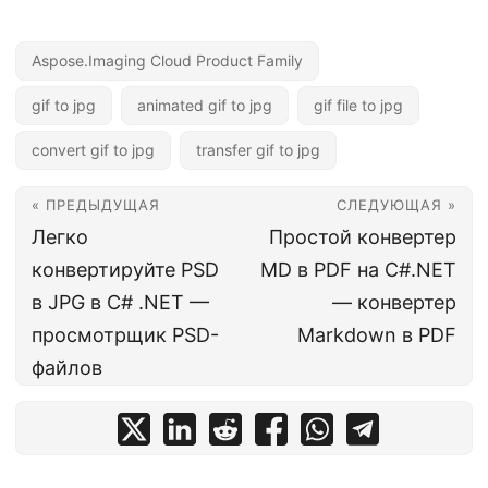
Aspose.Imaging Cloud Product Family
gif to jpg
animated gif to jpg
gif file to jpg
convert gif to jpg
transfer gif to jpg
« ПРЕДЫДУЩАЯ
СЛЕДУЮЩАЯ »
Легко
Простой конвертер
конвертируйте PSD
MD в PDF на C#.NET
в JPG в C# .NET —
— конвертер
просмотрщик PSD-
Markdown в PDF
файлов