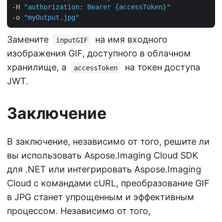
-H 
"authorization: Bearer {accessToken}"
-o 
"myOutput.jpg"
Замените
на имя входного
inputGIF
изображения GIF, доступного в облачном
хранилище, а
на токен доступа
accessToken
JWT.
Заключение
В заключение, независимо от того, решите ли
вы использовать Aspose.Imaging Cloud SDK
для .NET или интегрировать Aspose.Imaging
Cloud с командами cURL, преобразование GIF
в JPG станет упрощенным и эффективным
процессом. Независимо от того,