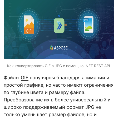
г
а
ц
и
ю
Как конвертировать GIF в JPG с помощью .NET REST API.
Файлы
GIF
популярны благодаря анимации и
простой графике, но часто имеют ограничения
по глубине цвета и размеру файла.
Преобразование их в более универсальный и
широко поддерживаемый формат
JPG
не
только уменьшает размер файлов, но и