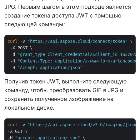
JPG. Первым шагом в этом подходе является
создание токена доступа JWT с помощью
следующей команды:
curl
 -v 
"https://api.aspose.cloud/connect/token"
 \

 -X POST \

 -d 
"grant_type=client_credentials&client_id=163c02a1
 -H 
"Content-Type: application/x-www-form-urlencoded"
 -H 
"Accept: application/json"
Получив токен JWT, выполните следующую
команду, чтобы преобразовать GIF в JPG и
сохранить полученное изображение на
локальном диске.
curl
 -v 
"https://api.aspose.cloud/v3.0/imaging/{input
-X GET \

-H 
"accept: application/json"
 \
