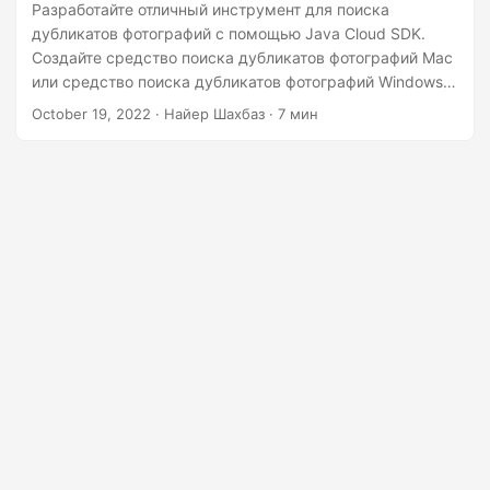
г
Разработайте отличный инструмент для поиска
дубликатов фотографий с помощью Java Cloud SDK.
а
Создайте средство поиска дубликатов фотографий Mac
ц
или средство поиска дубликатов фотографий Windows
и
10 с помощью Java SDK. Следуйте инструкциям по
October 19, 2022
· Найер Шахбаз · 7 мин
ю
поиску дубликатов изображений или дубликатов
фотографий на любой платформе.