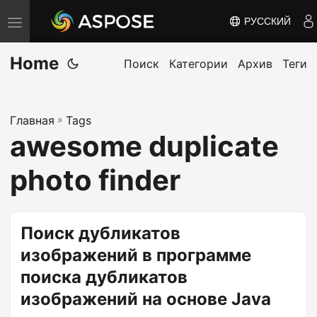
РУССКИЙ
П
е
Home
р
Поиск
Категории
Архив
Теги
е
к
Главная
»
Tags
л
awesome duplicate
ю
ч
photo finder
и
т
ь
Поиск дубликатов
н
изображений в программе
а
поиска дубликатов
в
изображений на основе Java
и