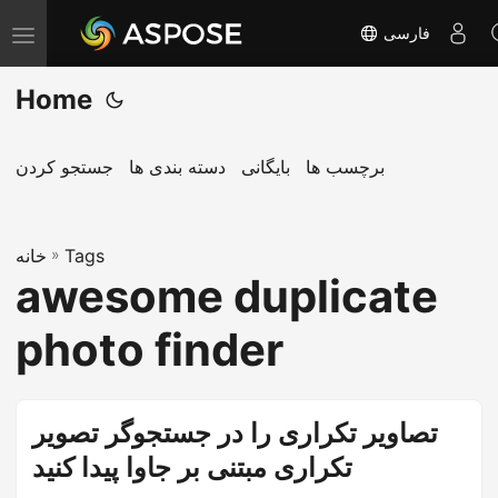
فارسی
T
o
Home
g
g
l
برچسب ها
بایگانی
دسته بندی ها
جستجو کردن
e
n
Tags
»
a
خانه
awesome duplicate
v
i
photo finder
g
a
t
تصاویر تکراری را در جستجوگر تصویر
i
تکراری مبتنی بر جاوا پیدا کنید
o