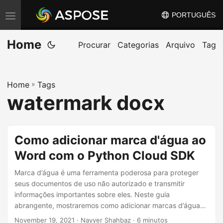
PORTUGUÊS
A
l
Home
t
Procurar
Categorias
Arquivo
Tag
e
r
Home
»
Tags
n
watermark docx
a
r
n
Como adicionar marca d'água ao
a
Word com o Python Cloud SDK
v
e
Marca d’água é uma ferramenta poderosa para proteger
g
seus documentos de uso não autorizado e transmitir
informações importantes sobre eles. Neste guia
a
abrangente, mostraremos como adicionar marcas d’água
ç
aos seus documentos do Word com facilidade, usando o
November 19, 2021
· Nayyer Shahbaz · 6 minutos